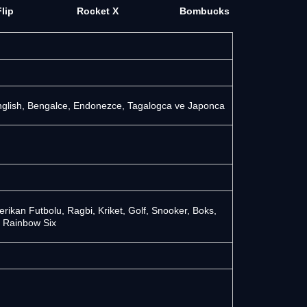
lip
Rocket X
Bombucks
Mine
Hinglish, Bengalce, Endonezce, Tagalogca ve Japonca
rikan Futbolu, Ragbi, Kriket, Golf, Snooker, Boks,
e Rainbow Six