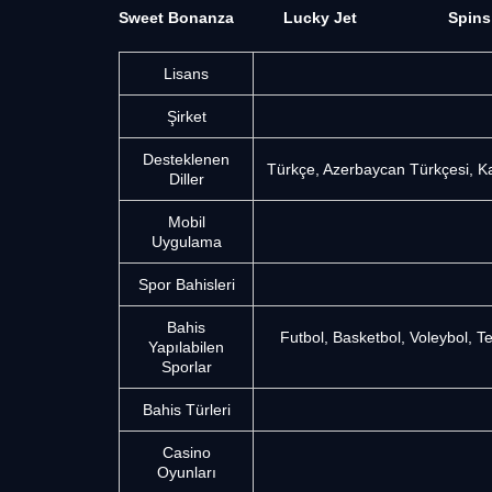
Sweet Bonanza
Lucky Jet
Lisans
Şirket
Desteklenen
Türkçe, Azerbaycan Türkçesi, Ka
Diller
Mobil
Uygulama
Spor Bahisleri
Bahis
Futbol, Basketbol, Voleybol, T
Yapılabilen
Sporlar
Bahis Türleri
Casino
Oyunları