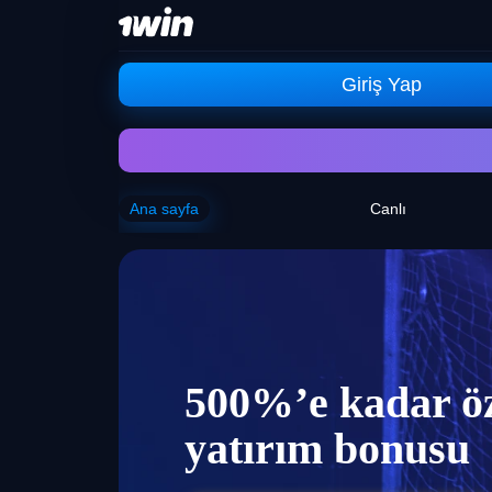
Giriş Yap
Ana sayfa
Canlı
500%’e kadar ö
yatırım bonusu