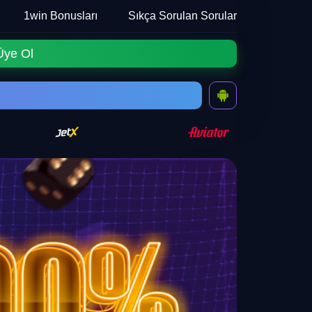
1win Bonusları
Sıkça Sorulan Sorular
Üye Ol