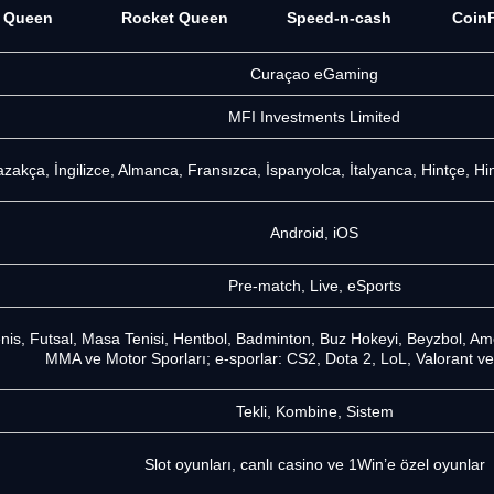
Spins Queen
Rocket Queen
Speed-n-cash
CoinF
Curaçao eGaming
MFI Investments Limited
zakça, İngilizce, Almanca, Fransızca, İspanyolca, İtalyanca, Hintçe, 
Android, iOS
Pre-match, Live, eSports
enis, Futsal, Masa Tenisi, Hentbol, Badminton, Buz Hokeyi, Beyzbol, Ame
MMA ve Motor Sporları; e-sporlar: CS2, Dota 2, LoL, Valorant v
Tekli, Kombine, Sistem
Slot oyunları, canlı casino ve 1Win’e özel oyunlar